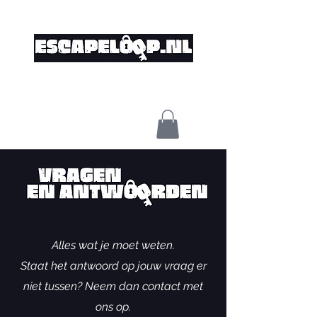
Alles wat je moet weten.
Staat het antwoord op jouw vraag er
niet tussen? Neem dan contact met
ons op.