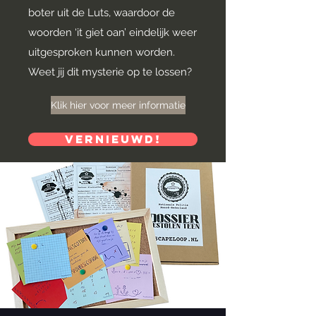
boter uit de Luts, waardoor de
woorden ‘it giet oan’ eindelijk weer
uitgesproken kunnen worden.
Weet jij dit mysterie op te lossen?
Klik hier voor meer informatie
Vernieuwd!