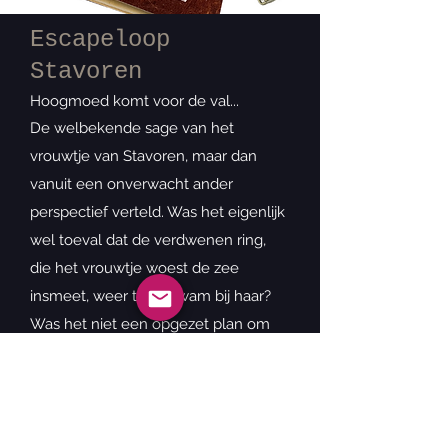
Escapeloop
Stavoren
Hoogmoed komt voor de val...
De welbekende sage van het
vrouwtje van Stavoren, maar dan
vanuit een onverwacht ander
perspectief verteld. Was het eigenlijk
wel toeval dat de verdwenen ring,
die het vrouwtje woest de zee
insmeet, weer terugkwam bij haar?
Was het niet een opgezet plan om
iemand die alles heeft, te laten
voelen hoe het is om dat niet te
hebben. Ze zeggen niet voor niets;
hoogmoed komt voor de val...