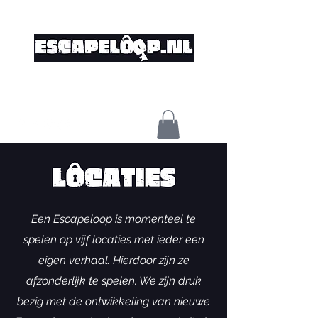
Een Escapeloop is momenteel te
spelen op vijf locaties met ieder een
eigen verhaal. Hierdoor zijn ze
afzonderlijk te spelen. We zijn druk
bezig met de ontwikkeling van nieuwe